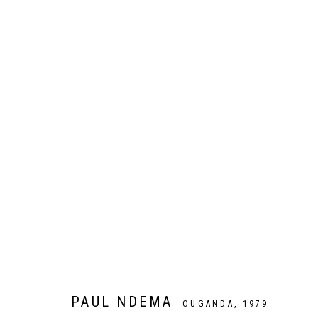
SUR LE MOTIF
MAMADOU CISSÉ, PAUL NDEMA, GHIZLANE SAHLI, TSHA
PAUL NDEMA
OUGANDA,
1979