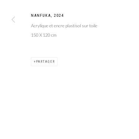
Galer
Privacy Policy
Manage cookies
NANFUKA
,
2024
COPYRIGHT CP ART 2026
SITE BY ARTLOGIC
Acrylique et encre plastisol sur toile
150 X 120 cm
PARTAGER