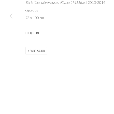
Série "Les dévoreuses d'âmes", M11(bis)
, 2013-2014
Galer
Privacy Policy
Manage cookies
diptyque
COPYRIGHT CP ART 2026
SITE BY ARTLOGIC
73 x 100 cm
ENQUIRE
PARTAGER