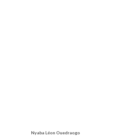
DÉVOREUSES D'ÂMES
NYABA LÉON OUEDRAOGO
PARIS
6 FÉVRIER - 15 M
Nyaba Léon Ouedraogo