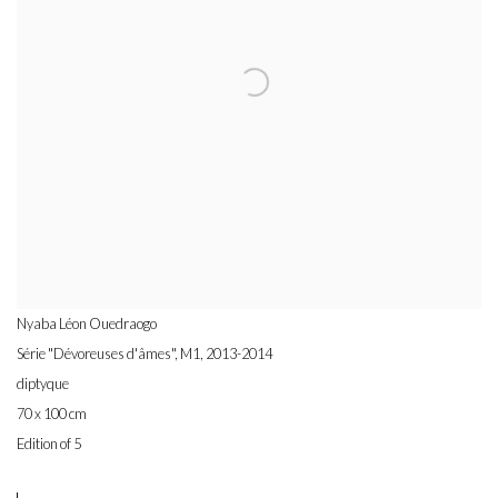
Nyaba Léon Ouedraogo
Série "Dévoreuses d'âmes", M1
,
2013-2014
diptyque
70 x 100 cm
Edition of 5