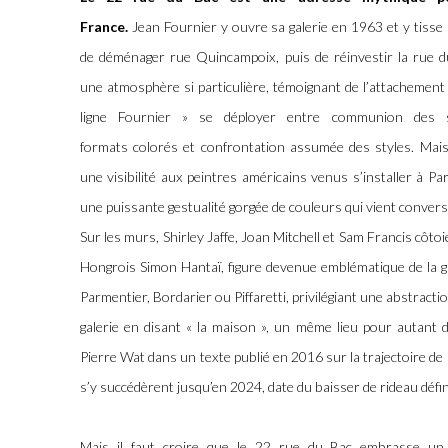
France.
Jean Fournier y ouvre sa galerie en 1963 et y tisse
de déménager rue Quincampoix, puis de réinvestir la rue
une atmosphère si particulière, témoignant de l’attachement qu
ligne Fournier » se déployer entre communion des si
formats colorés et confrontation assumée des styles. Mais s
une visibilité aux peintres américains venus s’installer à P
une puissante gestualité gorgée de couleurs qui vient convers
Sur les murs, Shirley Jaffe, Joan Mitchell et Sam Francis côtoi
Hongrois Simon Hantaï, figure devenue emblématique de la gal
Parmentier, Bordarier ou Piffaretti, privilégiant une abstraction
galerie en disant « la maison », un même lieu pour autant d’in
Pierre Wat dans un texte publié en 2016 sur la trajectoire de l
s’y succédèrent jusqu’en 2024, date du baisser de rideau défini
Mais il faut croire que le 22 rue du Bac embrasse un d