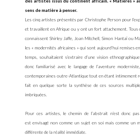
des
artistes issus du continent africain. « Matières » 
sens de matière à penser.
Les cinq artistes présentés par Christophe Person pour l’expo
et travaillent en Afrique ou y ont un fort attachement. Tous o
connaissent Shirley Jaffe, Joan Mitchell, Simon Hantaï ou M
les « modernités africaines » qui sont aujourd’hui remises en
temps, souhaitaient s’extraire d’une vision ethnographique 
donc familiarisé avec le langage de l’aventure moderniste,
contemporaines outre-Atlantique tout en étant intimement relié
fait en quelque sorte la synthèse de ces sources multiples
imbriquées.
Pour ces artistes, le chemin de l’abstrait n’est donc pas
est envisagé non comme un sujet en soi mais comme un m
différente de la réalité immédiate.