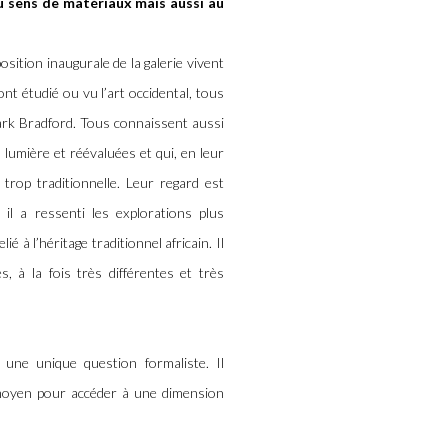
au sens de matériaux mais aussi au
sition inaugurale de la galerie vivent
nt étudié ou vu l’art occidental, tous
ark Bradford. Tous connaissent aussi
 lumière et réévaluées et qui, en leur
trop traditionnelle. Leur regard est
 il a ressenti les explorations plus
 à l’héritage traditionnel africain. Il
, à la fois très différentes et très
 une unique question formaliste. Il
oyen pour accéder à une dimension