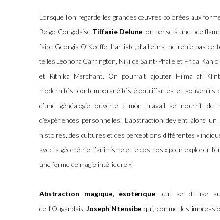
Lorsque l’on regarde les grandes œuvres colorées aux formes
Belgo-Congolaise
Tiffanie Delune
, on pense à une ode flam
faire Georgia O’Keeffe. L’artiste, d’ailleurs, ne renie pas ce
telles Leonora Carrington, Niki de Saint-Phalle et Frida Kah
et Rithika Merchant. On pourrait ajouter Hilma af Klin
modernités, contemporanéités ébouriffantes et souvenirs de
d’une généalogie ouverte : mon travail se nourrit de 
d’expériences personnelles. L’abstraction devient alors un 
histoires, des cultures et des perceptions différentes » indiqu
avec la géométrie, l’animisme et le cosmos « pour explorer l’e
une forme de magie intérieure ».
Abstraction magique, ésotérique
, qui se diffuse a
de l’Ougandais
Joseph Ntensibe
qui, comme les impressio