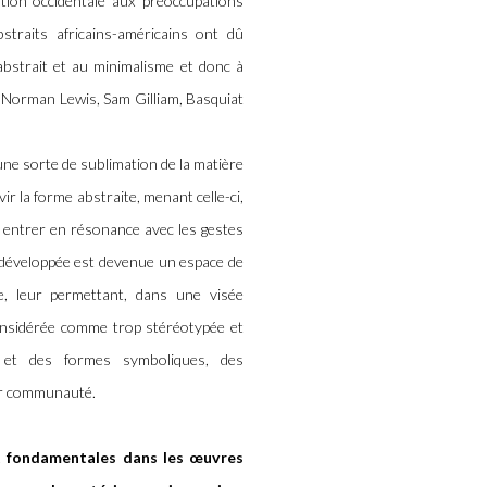
ntion occidentale aux préoccupations
traits africains-américains ont dû
 abstrait et au minimalisme et donc à
de Norman Lewis, Sam Gilliam, Basquiat
une sorte de sublimation de la matière
ir la forme abstraite, menant celle-ci,
t entrer en résonance avec les gestes
 développée est devenue un espace de
que, leur permettant, dans une visée
n considérée comme trop stéréotypée et
s et des formes symboliques, des
leur communauté.
nt fondamentales dans les œuvres