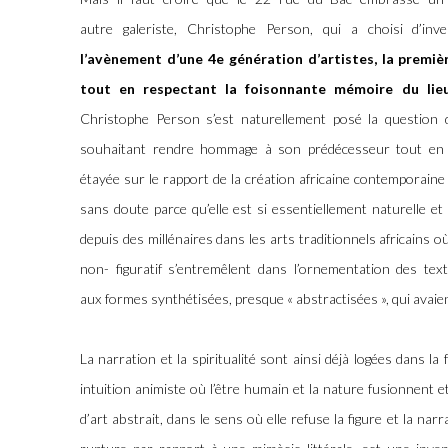
autre galeriste, Christophe Person, qui a choisi d’in
l’avènement
d’une 4e génération d’artistes, la premi
tout en respectant
la foisonnante mémoire du lie
Christophe Person s’est naturellement posé la question de
souhaitant rendre hommage à son prédécesseur tout en 
étayée sur le rapport de la création africaine contemporaine 
sans doute parce qu’elle est si essentiellement naturelle et
depuis des millénaires dans les arts traditionnels africains
non- figuratif s’entremêlent dans l’ornementation des tex
aux formes synthétisées, presque « abstractisées », qui avaie
La narration et la spiritualité sont ainsi déjà logées dans l
intuition animiste où l’être humain et la nature fusionnent e
d’art abstrait, dans le sens où elle refuse la figure et la nar