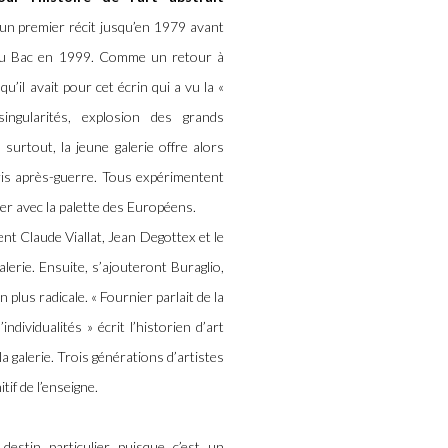
 un premier récit jusqu’en 1979 avant
 du Bac en 1999. Comme un retour à
’il avait pour cet écrin qui a vu la «
ngularités, explosion des grands
urtout, la jeune galerie offre alors
aris après-guerre. Tous expérimentent
er avec la palette des Européens.
ent Claude Viallat, Jean Degottex et le
erie. Ensuite, s’ajouteront Buraglio,
 plus radicale. « Fournier parlait de la
dividualités » écrit l’historien d’art
a galerie. Trois générations d’artistes
tif de l’enseigne.
estin particulier puisque c’est un