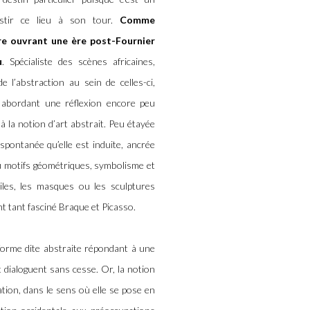
vestir ce lieu à son tour.
Comme
ère ouvrant une ère post-Fournier
u
. Spécialiste des scènes africaines,
 l’abstraction au sein de celles-ci,
abordant une réflexion encore peu
à la notion d’art abstrait. Peu étayée
 spontanée qu’elle est induite, ancrée
 où motifs géométriques, symbolisme et
tiles, les masques ou les sculptures
nt tant fasciné Braque et Picasso.
a forme dite abstraite répondant à une
t dialoguent sans cesse. Or, la notion
ration, dans le sens où elle se pose en