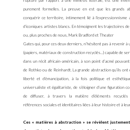
rupture par rapport à une mimèsis littérale, est une inve
purement formelles. La preuve en est que les grands abs
conquérir ce territoire, intimement lié à l’expressionnisme
d’iconiques artistes blancs. En témoignent les trajectoires 
ou, plus proches de nous, Mark Bradford et Theater
Gates qui, pour ces deux derniers, n’hésitent pas à revenir à 
(papiers, matériaux de construction recyclés...) capable de serv
dans un récit africain-américain, à son point d’acmé pouvan
de Rothko ou de Reinhardt. La grande abstraction qu’ils ont
liberté et d’émancipation, à la fois politique et esthéti
universaliste et égalitariste, de s’éloigner d’une figuratio
de diffuser, à travers la matière d’éléments recyclé
références sociales et identitaires liées à leur histoire et à 
Ces « matières à abstraction » se révèlent justeme