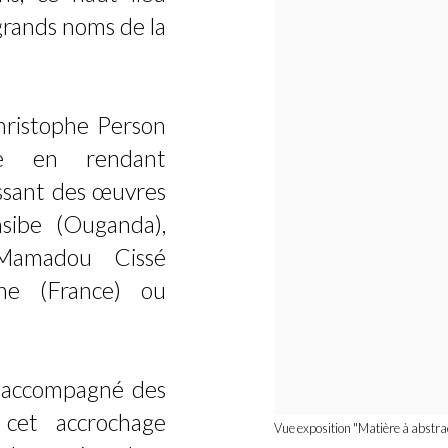
s grands noms de la
hristophe Person
ce en rendant
ssant des œuvres
nsibe (Ouganda),
Mamadou Cissé
une (France) ou
 accompagné des
 cet accrochage
Vue exposition "Matière à abstra