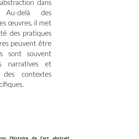
’abstraction dans
n. Au-delà des
es œuvres, il met
ité des pratiques
uvres peuvent être
es sont souvent
s narratives et
 des contextes
cifiques.
 l’histoire de l’art abstrait