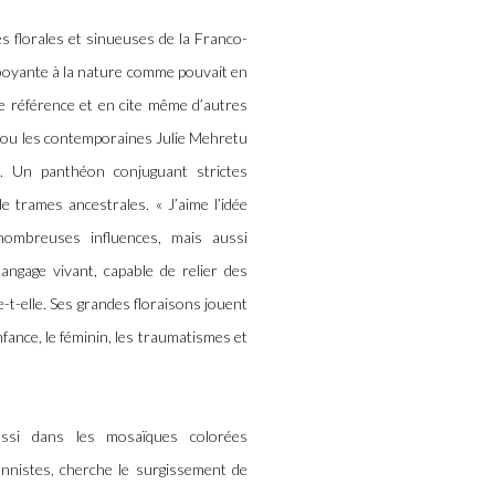
 florales et sinueuses de la Franco-
boyante à la nature comme pouvait en
tte référence et en cite même d’autres
lo ou les contemporaines Julie Mehretu
t. Un panthéon conjuguant strictes
 trames ancestrales. « J’aime l’idée
nombreuses influences, mais aussi
langage vivant, capable de relier des
e-t-elle. Ses grandes floraisons jouent
nfance, le féminin, les traumatismes et
ussi dans les mosaïques colorées
nnistes, cherche le surgissement de