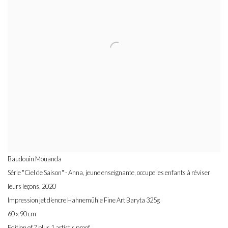
Baudouin Mouanda
Série "Ciel de Saison" - Anna, jeune enseignante, occupe les enfants à réviser
leurs leçons
,
2020
Impression jet d'encre Hahnemühle Fine Art Baryta 325g
60 x 90 cm
Edition of 7 plus 1 artist's proof