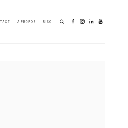
TACT
À PROPOS
BISO
following image in a popup: