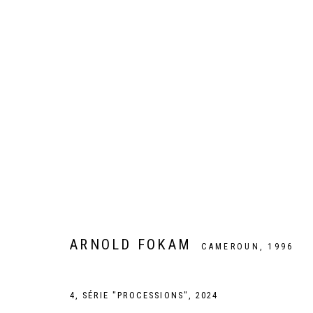
ARTWORKS
Galer
Privacy Policy
Manage cookies
ARNOLD FOKAM
CAMEROUN,
1996
COPYRIGHT CP ART 2026
SITE BY ARTLOGIC
4, SÉRIE "PROCESSIONS"
,
2024