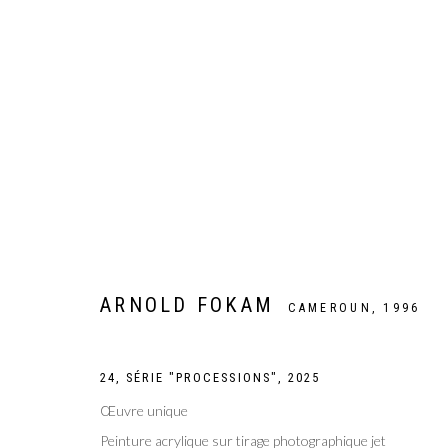
ARTWORKS
ARNOLD FOKAM
CAMEROUN,
1996
Galer
Privacy Policy
Manage cookies
COPYRIGHT CP ART 2026
SITE BY ARTLOGIC
24, SÉRIE "PROCESSIONS"
,
2025
Œuvre unique
Peinture acrylique sur tirage photographique jet