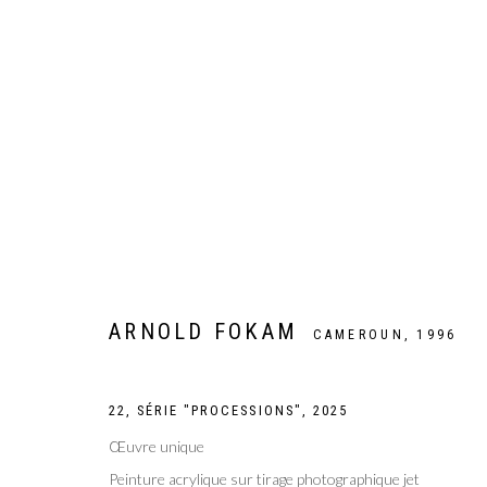
ARTWORKS
ARNOLD FOKAM
CAMEROUN,
1996
Galer
Privacy Policy
Manage cookies
COPYRIGHT CP ART 2026
SITE BY ARTLOGIC
22, SÉRIE "PROCESSIONS"
,
2025
Œuvre unique
Peinture acrylique sur tirage photographique jet