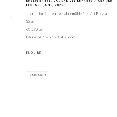
ENSEIGNANTE, OCCUPE LES ENFANTS À RÉVISER
LEURS LEÇONS
,
2020
Impression jet d'encre Hahnemühle Fine Art Baryta
325g
60 x 90 cm
Edition of 7 plus 1 artist's proof
ENQUIRE
PARTAGER