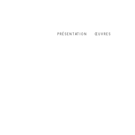
PRÉSENTATION
ŒUVRES
following image in a popup: