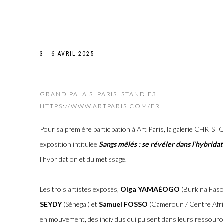
ART PARIS 2025
3 - 6 AVRIL 2025
SANGS MÊLÉS, SE RÉVÉLER DANS L'HYBRIDATION
GRAND PALAIS, PARIS. STAND E3
HTTPS://WWW.ARTPARIS.COM/FR
Pour sa première participation à Art Paris, la galerie CHR
exposition intitulée
Sangs mêlés : se révéler dans l’hybridat
l’hybridation et du métissage.
Les trois artistes exposés,
Olga YAMAÉOGO
(Burkina Faso
SEYDY
(Sénégal) et
Samuel FOSSO
(Cameroun / Centre Afri
en mouvement, des individus qui puisent dans leurs ressources