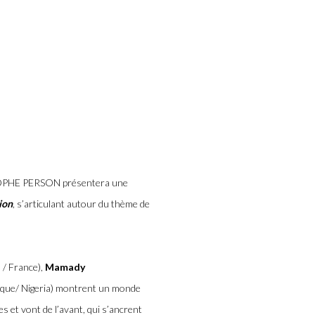
Open a larger version of the 
ISTOPHE PERSON présentera une
ion
, s’articulant autour du thème de
 / France),
Mamady
que/ Nigeria) montrent un monde
 et vont de l’avant, qui s’ancrent