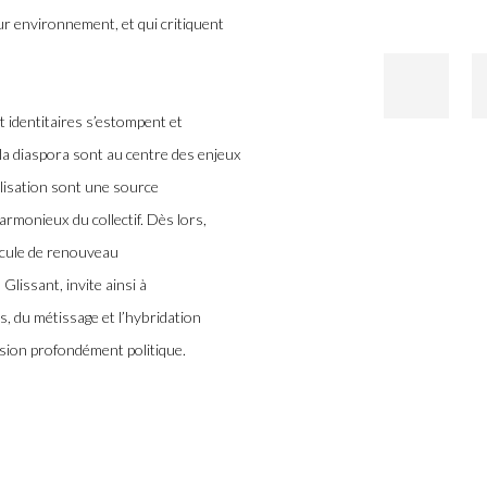
ur environnement, et qui critiquent
 identitaires s’estompent et
 la diaspora sont au centre des enjeux
olisation sont une source
armonieux du collectif. Dès lors,
icule de renouveau
Glissant, invite ainsi à
s, du métissage et l’hybridation
sion profondément politique.