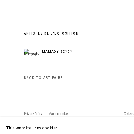
ARTISTES DE L'EXPOSITION
MAMADY SEYDY
BACK TO ART FAIRS
Galer
Privacy Policy
Manage cookies
COPYRIGHT CP ART 2026
SITE BY ARTLOGIC
This website uses cookies