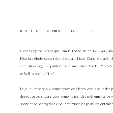
SAMUEL FOSSO
BIOGRAPHIE
ŒUVRES
FOIRES
PRESSE
CAMEROON,
1962
C’est à l’âge de 13 ans que Samuel Fosso, né en 1962 au Cam
Nigéria, débute sa carrière photographique. Dans le studio p
centrafricaine), une publicité proclame : “Avec Studio Photo Na
et facile à reconnaître”.
Le jour il répond aux commandes de clients venus pour des ph
de groupe ou encore pour immortaliser des événements de vi
scène et se photographie pour terminer les pellicules entamée